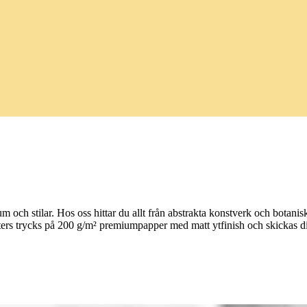
um och stilar. Hos oss hittar du allt från abstrakta konstverk och botanis
sters trycks på 200 g/m² premiumpapper med matt ytfinish och skickas direk