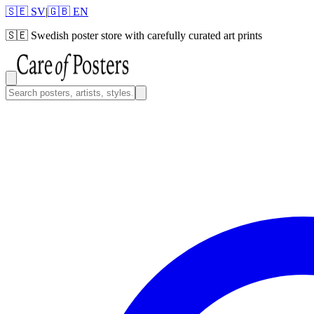
🇸🇪 SV
|
🇬🇧 EN
🇸🇪
Swedish poster store with carefully curated art prints